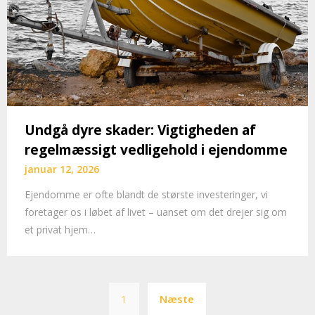
Undgå dyre skader: Vigtigheden af
regelmæssigt vedligehold i ejendomme
januar 12, 2026
Ejendomme er ofte blandt de største investeringer, vi
foretager os i løbet af livet – uanset om det drejer sig om
et privat hjem…
Indlægsinddeling
1
Næste