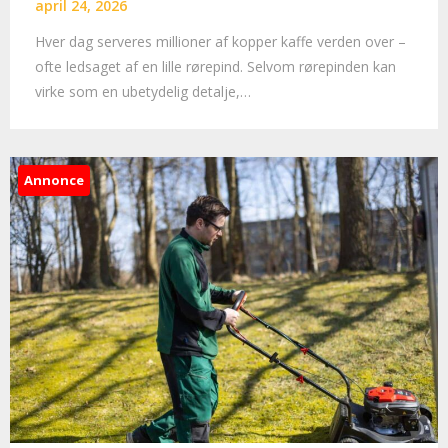
april 24, 2026
Hver dag serveres millioner af kopper kaffe verden over –
ofte ledsaget af en lille rørepind. Selvom rørepinden kan
virke som en ubetydelig detalje,…
Annonce